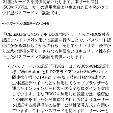
ス認証サービスを提供開始いたします。本サービスは、
1500社79万ユーザーの運用実績より生まれた日本発のクラ
ウド型パスワードレス認証です。
■ パスワードレス認証サービスの特長
「CloudGate UNO」がFIDO2に対応し、さらにFIDO2対応
認証デバイス(*2)を用いて認証を行うことで、パスワード認
証にかかる煩わしさからの解放、そしてセキュリティ侵害か
ら企業の皆様を守り、さらなる利便性とセキュリティ性を向
上したパスワードレス認証を提供いたします。
パスワードレス認証「FIDO2」は、W3CのWeb認証仕
様（WebAuthn)とFIDOアライアンス(*3)のデバイス
間連携仕様（CTAP2）からなる技術仕様で構成され、
生体認証デバイスなどを利用してウェブブラウザーを
通じたオンラインサービスへの安全なログインを実現
しています。またFIDO2を利用した認証では、秘密鍵
と公開鍵を用いた公開鍵暗号の仕組みによりユーザー
を認証する業界標準の技術「公開鍵暗号方式」を用い
ています。これはパスワードを使わずに、サーバーと