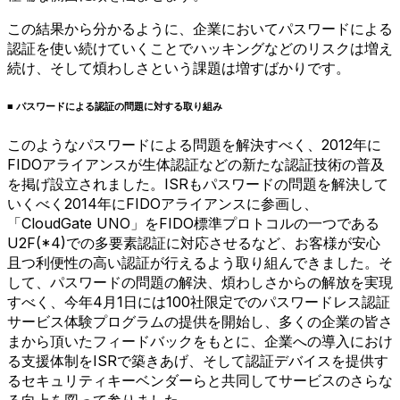
この結果から分かるように、企業においてパスワードによる
認証を使い続けていくことでハッキングなどのリスクは増え
続け、そして煩わしさという課題は増すばかりです。
■ パスワードによる認証の問題に対する取り組み
このようなパスワードによる問題を解決すべく、2012年に
FIDOアライアンスが生体認証などの新たな認証技術の普及
を掲げ設立されました。ISRもパスワードの問題を解決して
いくべく2014年にFIDOアライアンスに参画し、
「CloudGate UNO」をFIDO標準プロトコルの一つである
U2F(*4)での多要素認証に対応させるなど、お客様が安心
且つ利便性の高い認証が行えるよう取り組んできました。そ
して、パスワードの問題の解決、煩わしさからの解放を実現
すべく、今年4月1日には100社限定でのパスワードレス認証
サービス体験プログラムの提供を開始し、多くの企業の皆さ
まから頂いたフィードバックをもとに、企業への導入におけ
る支援体制をISRで築きあげ、そして認証デバイスを提供す
るセキュリティキーベンダーらと共同してサービスのさらな