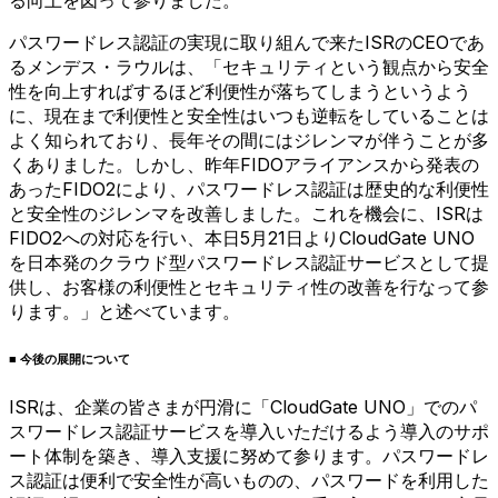
る向上を図って参りました。
パスワードレス認証の実現に取り組んで来たISRのCEOであ
るメンデス・ラウルは、「セキュリティという観点から安全
性を向上すればするほど利便性が落ちてしまうというよう
に、現在まで利便性と安全性はいつも逆転をしていることは
よく知られており、長年その間にはジレンマが伴うことが多
くありました。しかし、昨年FIDOアライアンスから発表の
あったFIDO2により、パスワードレス認証は歴史的な利便性
と安全性のジレンマを改善しました。これを機会に、ISRは
FIDO2への対応を行い、本日5月21日よりCloudGate UNO
を日本発のクラウド型パスワードレス認証サービスとして提
供し、お客様の利便性とセキュリティ性の改善を行なって参
ります。」と述べています。
■ 今後の展開について
ISRは、企業の皆さまが円滑に「CloudGate UNO」でのパ
スワードレス認証サービスを導入いただけるよう導入のサポ
ート体制を築き、導入支援に努めて参ります。パスワードレ
ス認証は便利で安全性が高いものの、パスワードを利用した