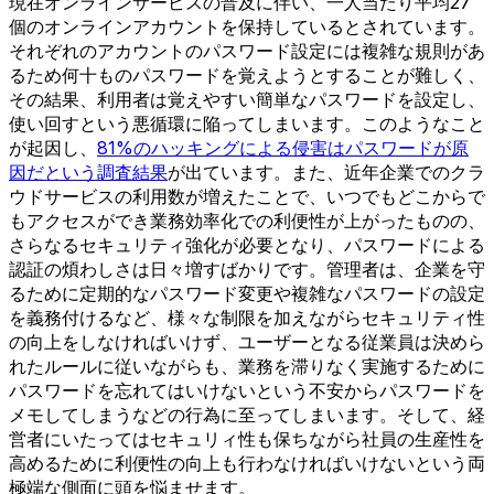
現在オンラインサービスの普及に伴い、一人当たり平均27
個のオンラインアカウントを保持しているとされています。
それぞれのアカウントのパスワード設定には複雑な規則があ
るため何十ものパスワードを覚えようとすることが難しく、
その結果、利用者は覚えやすい簡単なパスワードを設定し、
使い回すという悪循環に陥ってしまいます。このようなこと
が起因し、
81%のハッキングによる侵害はパスワードが原
因だという調査結果
が出ています。また、近年企業でのクラ
ウドサービスの利用数が増えたことで、いつでもどこからで
もアクセスができ業務効率化での利便性が上がったものの、
さらなるセキュリティ強化が必要となり、パスワードによる
認証の煩わしさは日々増すばかりです。管理者は、企業を守
るために定期的なパスワード変更や複雑なパスワードの設定
を義務付けるなど、様々な制限を加えながらセキュリティ性
の向上をしなければいけず、ユーザーとなる従業員は決めら
れたルールに従いながらも、業務を滞りなく実施するために
パスワードを忘れてはいけないという不安からパスワードを
メモしてしまうなどの行為に至ってしまいます。そして、経
営者にいたってはセキュリィ性も保ちながら社員の生産性を
高めるために利便性の向上も行わなければいけないという両
極端な側面に頭を悩ませます。