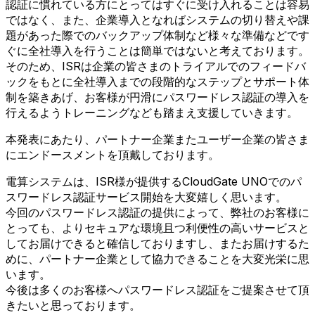
認証に慣れている方にとってはすぐに受け入れることは容易
ではなく、また、企業導入となればシステムの切り替えや課
題があった際でのバックアップ体制など様々な準備などです
ぐに全社導入を行うことは簡単ではないと考えております。
そのため、ISRは企業の皆さまのトライアルでのフィードバ
ックをもとに全社導入までの段階的なステップとサポート体
制を築きあげ、お客様が円滑にパスワードレス認証の導入を
行えるようトレーニングなども踏まえ支援していきます。
本発表にあたり、パートナー企業またユーザー企業の皆さま
にエンドースメントを頂戴しております。
電算システムは、ISR様が提供するCloudGate UNOでのパ
スワードレス認証サービス開始を大変嬉しく思います。
今回のパスワードレス認証の提供によって、弊社のお客様に
とっても、よりセキュアな環境且つ利便性の高いサービスと
してお届けできると確信しておりますし、またお届けするた
めに、パートナー企業として協力できることを大変光栄に思
います。
今後は多くのお客様へパスワードレス認証をご提案させて頂
きたいと思っております。