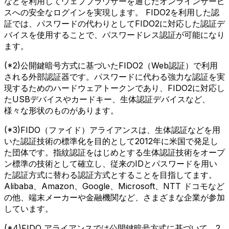
などを利用してウェブブラウザーを通じたオンラインサービ
スへの安全なログインを実現します。 FIDO2を利用した認
証では、パスワードの代わりとしてFIDO2に対応した認証デ
バイスを使用することで、パスワードレス認証が可能になり
ます。
(*2)公開鍵暗号方式に基づいたFIDO2（Web認証）で利用
される外部認証器です。パスワードに代わる強力な認証を実
現するためのハードウェアトークンであり、FIDO2に対応し
たUSBデバイスやカードキー、生体認証デバイスなど、
様々な形状のものがあります。
(*3)FIDO（ファイド）アライアンスは、生体認証などを用
いた認証技術の標準化を目的として2012年に米国で発足し
た団体です。指紋認証をはじめとする生体認証技術をオープ
ン標準の技術として確立し、従来のIDとパスワードを用い
た認証方式に替わる認証方式とすることを目指してます。
Alibaba、Amazon、Google、Microsoft、NTT ドコモなど
の他、端末メーカーや金融機関など、さまざまな企業が参加
しています。
(*4)FIDO アライアンスでは公開鍵暗号方式に基づいて、2