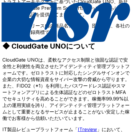
トラストアーキテクチャに基づいたCloudGate UNO、新サ
ービスCloudGate Premium Supportによって、さらに安全
かつ便利な認証を提供してまいります。
＊本プレスリリース内の商品名、会社名、団体名は、各社の
商標または登録商標です。
◆ CloudGate UNOについて
CloudGate UNOは、柔軟なアクセス制限と強固な認証で安
全性と利便性を両立させたアイデンティティ管理プラットフ
ォームです。ゼロトラストに対応したシングルサインオンで
企業の大切な情報資産をサイバー攻撃の脅威から守ります。
また、FIDO2（*1）を利用したパスワードレス認証やスマ
ートフォンアプリによる生体認証などのゼロトラストMFA
でセキュリティを高めることができます。稼働率99.99%以
上の運用実績を誇り、アイデンティティ管理プラットフォー
ムとして重要となるサービスが止まることがない安定した稼
働でお客様から信頼いただいています。
IT製品レビュープラットフォーム「
ITreview
」において、