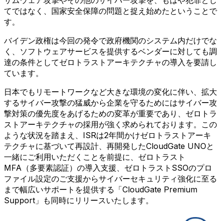
サムウェア攻撃やその他のサイバー攻撃を、もはや犯罪とし
てではなく、国家安全保障の問題と捉え始めたということで
す。
バイデン政権は今回の発令で政府機関のシステム内だけでな
く、ソフトウェアサービスを提供するベンダーに対しても調
達の条件としてゼロトラストアーキテクチャの導入を要請し
ています。
日本でもリモートワークなど大きな環境の変化に伴い、拡大
するサイバー攻撃の猛威から企業を守るためにはサイバー攻
撃対策の優先度をあげるための変革が重要であり、ゼロトラ
ストアーキテクチャの採用が強く求められております。この
ような状況を踏まえ、ISRは2年間かけゼロトラストアーキ
テクチャに基づいて再設計、再開発したCloudGate UNOと
一緒にご利用いただくことを前提に、ゼロトラスト
MFA（多要素認証）の導入支援、ゼロトラストSSOのプロ
ファイル設定のご支援からサイバーセキュリティ強化に至る
まで幅広いサポートを提供する「CloudGate Premium
Support」も同時にリリースいたします。