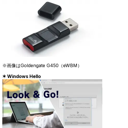
※画像はGoldengate G450（eWBM）
✶ Windows Hello