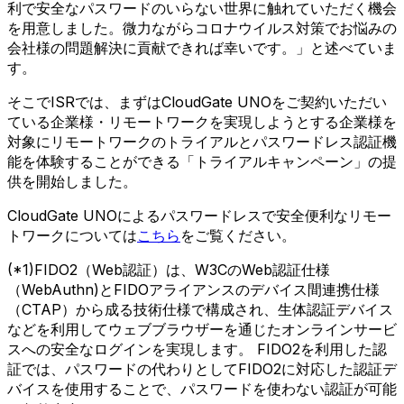
利で安全なパスワードのいらない世界に触れていただく機会
を用意しました。微力ながらコロナウイルス対策でお悩みの
会社様の問題解決に貢献できれば幸いです。」と述べていま
す。
そこでISRでは、まずはCloudGate UNOをご契約いただい
ている企業様・リモートワークを実現しようとする企業様を
対象にリモートワークのトライアルとパスワードレス認証機
能を体験することができる「トライアルキャンペーン」の提
供を開始しました。
CloudGate UNOによるパスワードレスで安全便利なリモー
トワークについては
こちら
をご覧ください。
(*1)FIDO2（Web認証）は、W3CのWeb認証仕様
（WebAuthn)とFIDOアライアンスのデバイス間連携仕様
（CTAP）から成る技術仕様で構成され、生体認証デバイス
などを利用してウェブブラウザーを通じたオンラインサービ
スへの安全なログインを実現します。 FIDO2を利用した認
証では、パスワードの代わりとしてFIDO2に対応した認証デ
バイスを使用することで、パスワードを使わない認証が可能