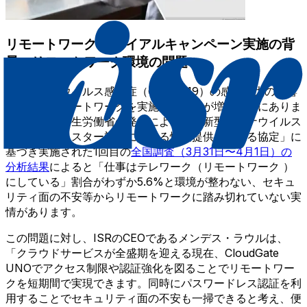
リモートワーク トライアルキャンペーン実施の背
景：リモートワーク環境の問題
新型コロナウイルス感染症（COVID-19）の感染拡大の影響
を受け、リモートワークを実施する企業が増加傾向にありま
す。一方で厚生労働省の発表によると「新型コロナウイルス
感染症のクラスター対策に資する情報提供に関する協定」に
基づき実施された1回目の
全国調査（3月31日〜4月1日）の
分析結果
によると「仕事はテレワーク（リモートワーク ）
にしている」割合がわずか5.6%と環境が整わない、セキュ
リティ面の不安等からリモートワークに踏み切れていない実
情があります。
この問題に対し、ISRのCEOであるメンデス・ラウルは、
「クラウドサービスが全盛期を迎える現在、CloudGate
UNOでアクセス制限や認証強化を図ることでリモートワー
クを短期間で実現できます。同時にパスワードレス認証を利
用することでセキュリティ面の不安も一掃できると考え、便