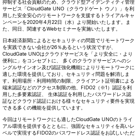
抑制する社会貢献のため、クラウド型アイデンティティ管理
サービス「CloudGate UNO（クラウドゲート ウノ）」を利
用した安全安心のリモートワークを支援するトライアルキャ
ンペーンを2020年4月22日（水）より開始いたします。ま
た、同日、関連するWebセミナーを実施いたします。
日本経済新聞によるとセキュリティの問題でリモートワーク
を実践できない会社が26％あるという状況ですが、
CloudGate UNOはクラウドサービスを「より安全に・より
便利に」をコンセプトに、 多くのクラウドサービスへのシ
ングルサインオン及び認証強化機能によりリモートワークに
適した環境を提供しており、セキュリティ問題を解消しま
す。利用場所・利用時間の制限、クライアント証明書による
端末認証などのアクセス制限の他、FIDO2（※1）認証を利
用した多要素認証、 生体認証を利用したパスワードレス認
証などクラウド認証における様々なセキュリティ要件を実現
できる多くの機能を提供しています。
今回はリモートワークにも適したCloudGate UNOのトライ
アル環境を提供するとともに、強固なセキュリティを高いレ
ベルで実現するFIDO2のパスワードレス認証をお試しいただ