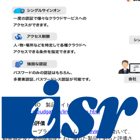
CloudGate UNO 製品サイト：
https://www.cloudgate.jp/lineup/uno.html
◾️第三者機関の評価
IT製品レビュープラットフォーム「
ITreview
」において、
顧客満足度と製品認知度ともに優れた製品であると評価さ