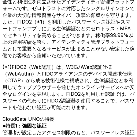
全性と利便性を両立させたアイデンティティ管理プラットフ
ォームです。ゼロトラストに対応したシングルサインオンで
企業の大切な情報資産をサイバー攻撃の脅威から守ります。
また、FIDO2（*1）を利用したパスワードレス認証やスマ
ートフォンアプリによる生体認証などのゼロトラストMFA
でセキュリティを高めることができます。稼働率99.99%以
上の運用実績を誇り、アイデンティティ管理プラットフォー
ムとして重要となるサービスが止まることがない安定した稼
働でお客様から信頼いただいています。
(*1)FIDO2（Web認証）は、W3CのWeb認証仕様
（WebAuthn）とFIDOアライアンスのデバイス間連携仕様
（CTAP）から成る技術仕様で構成され、生体認証などを利
用してウェブブラウザーを通じたオンラインサービスへの安
全なログインを実現します。FIDO2を利用した認証では、パ
スワードの代わりにFIDO2認証器を使用することで、パスワ
ードを使わない認証が可能になります。
CloudGate UNOの特長
■特長1：強固な認証
管理者が設定したアクセス制限のもと、パスワードレス認証